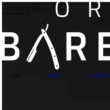
STILUL CLASIC NU SE DEMODEAZĂ NICIODATĂ!
O ATMOSFERĂ DE NEUITAT!
TE AȘTEPTĂM ÎN UNA DINTRE CELE
11
LOCAȚII!
PROGRAMEAZĂ-TE
ACASĂ
DESPRE
GALERIE FOTO