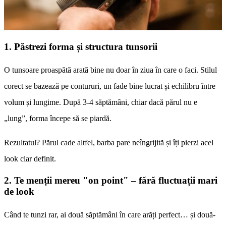
1. Păstrezi forma și structura tunsorii
O tunsoare proaspătă arată bine nu doar în ziua în care o faci. Stilul
corect se bazează pe contururi, un fade bine lucrat și echilibru între
volum și lungime. După 3-4 săptămâni, chiar dacă părul nu e
„lung”, forma începe să se piardă.
Rezultatul? Părul cade altfel, barba pare neîngrijită și îți pierzi acel
look clar definit.
2. Te menții mereu "on point" – fără fluctuații mari
de look
Când te tunzi rar, ai două săptămâni în care arăți perfect… și două-