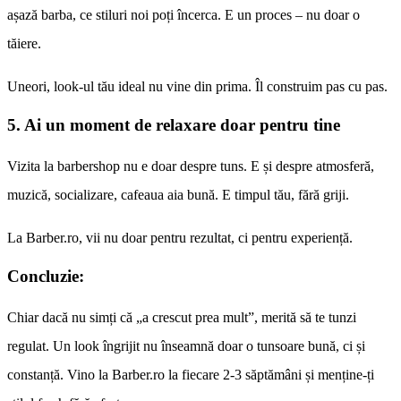
așază barba, ce stiluri noi poți încerca. E un proces – nu doar o
tăiere.
Uneori, look-ul tău ideal nu vine din prima. Îl construim pas cu pas.
5. Ai un moment de relaxare doar pentru tine
Vizita la barbershop nu e doar despre tuns. E și despre atmosferă,
muzică, socializare, cafeaua aia bună. E timpul tău, fără griji.
La
Barber.ro
, vii nu doar pentru rezultat, ci pentru experiență.
Concluzie:
Chiar dacă nu simți că „a crescut prea mult”,
merită să te tunzi
regulat
. Un look îngrijit nu înseamnă doar o tunsoare bună, ci și
constanță. Vino la Barber.ro la fiecare 2-3 săptămâni și menține-ți