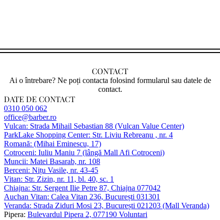
CONTACT
Ai o întrebare? Ne poți contacta folosind formularul sau datele de
contact.
DATE DE CONTACT
0310 050 062
office@barber.ro
Vulcan: Strada Mihail Sebastian 88 (Vulcan Value Center)
ParkLake Shopping Center: Str. Liviu Rebreanu , nr. 4
Romană: (Mihai Eminescu, 17)
Cotroceni: Iuliu Maniu 7 (lângă Mall Afi Cotroceni)
Muncii: Matei Basarab, nr. 108
Berceni: Nițu Vasile, nr. 43-45
Vitan: Str. Zizin, nr. 11, bl. 40, sc. 1
Chiajna: Str. Sergent Ilie Petre 87, Chiajna 077042
Auchan Vitan: Calea Vitan 236, București 031301
Veranda: Strada Ziduri Mosi 23, București 021203 (Mall Veranda)
Pipera:
Bulevardul Pipera 2, 077190 Voluntari