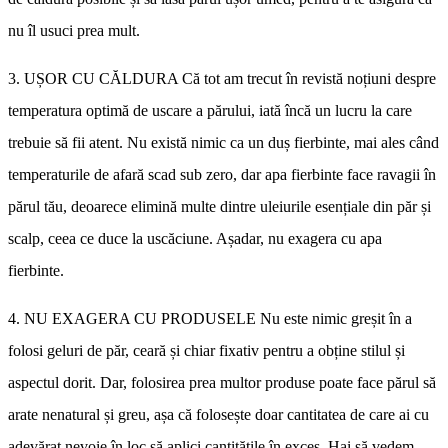
nu îl usuci prea mult.
3. UȘOR CU CĂLDURA Că tot am trecut în revistă noțiuni despre
temperatura optimă de uscare a părului, iată încă un lucru la care
trebuie să fii atent. Nu există nimic ca un duș fierbinte, mai ales când
temperaturile de afară scad sub zero, dar apa fierbinte face ravagii în
părul tău, deoarece elimină multe dintre uleiurile esențiale din păr și
scalp, ceea ce duce la uscăciune. Așadar, nu exagera cu apa
fierbinte.
4. NU EXAGERA CU PRODUSELE Nu este nimic greșit în a
folosi geluri de păr, ceară și chiar fixativ pentru a obține stilul și
aspectul dorit. Dar, folosirea prea multor produse poate face părul să
arate nenatural și greu, așa că folosește doar cantitatea de care ai cu
adevărat nevoie în loc să aplici cantitățile în exces. Hai să vedem