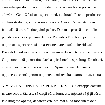
care este specificul fiecărui tip de produs și care ți s-ar potrivi cu
adevărat. Gel - Oferă un aspect umed, de durată. Este un produs ce
conferă strălucire, cu rezistență ridicată. Ceară - Nu există nicio
îndoială că ceara îți ține părul pe loc. Este mai greu să o scoți din
păr, deoarece este pe bază de ulei. Pomadă - Excelentă pentru a
obține un aspect retro și, de asemenea, are o strălucire ridicată.
Pomadele tind să aibă o reținere mai mică decât alte produse. Paste -
O opțiune bună pentru tine dacă ai părul mediu spre lung. De obicei,
au o strălucire și o rezistență medie. Spray cu sare de mare - O
opțiune excelentă pentru obținerea unui rezultat texturat, mat, natual.
5. VINO LA TUNS LA TIMPUL POTRIVIT Cu excepția cazului
în care scopul tău este să crești părul lung, este înțelept să-ți ții părul
la o lungime optimă, deoarece este cea mai bună modalitate de a