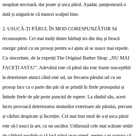
neapărat necesară, dar poate și usca părul. Așadar, șamponează o
dată și asigură-te că masezi scalpul bine.
2. USUCĂ-ȚI PĂRUL ÎN MOD CORESPUNZĂTOR Să
recunoaștem. Cei mai mulți dintre bărbați ies din duș și freacă
energic părul cu un prosop pentru a-l ajuta să se usuce mai repede.
Cu sinceritate, de la experții The Original Barber Shop: „NU MAI
FACEȚI ASTA!”. Adevărul este că părul tău este foarte susceptibil
la deteriorare atunci când este ud, iar frecarea părului ud cu un
prosop face ca o parte din păr să se prindă în firele prosopului și
întinde firele de păr peste punctul de rupere. La rândul său, acest
lucru provoacă deteriorarea straturilor exterioare ale părului, precum
și vârfuri despicate și încrețire. Cel mai bun mod de a-ți usca părul
este să-l usuci la aer, cu un uscător. Utilizează cele mai scăzute setări
de căldură posibile și să lasă părul ușor umed, pentru a te asigura că