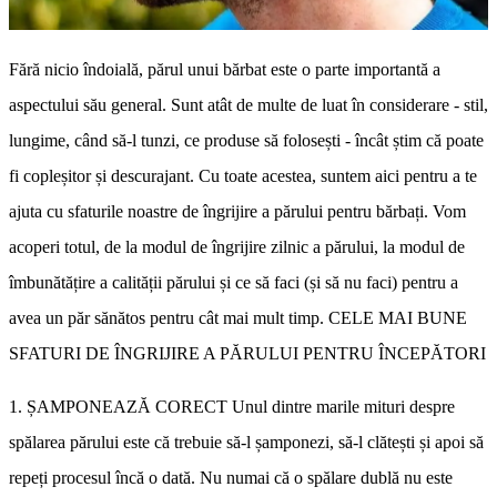
Fără nicio îndoială, părul unui bărbat este o parte importantă a
aspectului său general. Sunt atât de multe de luat în considerare - stil,
lungime, când să-l tunzi, ce produse să folosești - încât știm că poate
fi copleșitor și descurajant. Cu toate acestea, suntem aici pentru a te
ajuta cu sfaturile noastre de îngrijire a părului pentru bărbați. Vom
acoperi totul, de la modul de îngrijire zilnic a părului, la modul de
îmbunătățire a calității părului și ce să faci (și să nu faci) pentru a
avea un păr sănătos pentru cât mai mult timp. CELE MAI BUNE
SFATURI DE ÎNGRIJIRE A PĂRULUI PENTRU ÎNCEPĂTORI
1. ȘAMPONEAZĂ CORECT Unul dintre marile mituri despre
spălarea părului este că trebuie să-l șamponezi, să-l clătești și apoi să
repeți procesul încă o dată. Nu numai că o spălare dublă nu este